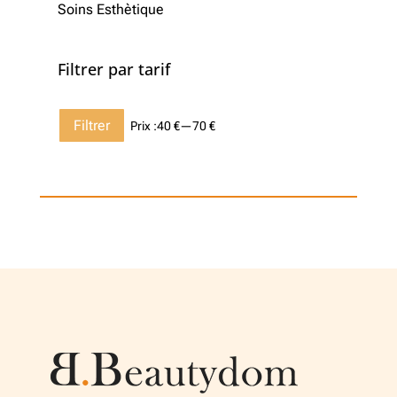
Soins Esthètique
Filtrer par tarif
Prix
Prix
Filtrer
Prix :
40 €
—
70 €
min
max